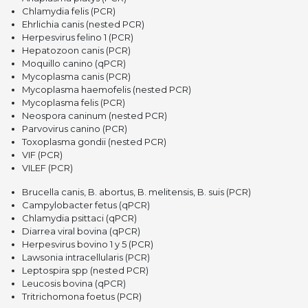
Chlamydia felis (PCR)
Ehrlichia canis (nested PCR)
Herpesvirus felino 1 (PCR)
Hepatozoon canis (PCR)
Moquillo canino (qPCR)
Mycoplasma canis (PCR)
Mycoplasma haemofelis (nested PCR)
Mycoplasma felis (PCR)
Neospora caninum (nested PCR)
Parvovirus canino (PCR)
Toxoplasma gondii (nested PCR)
VIF (PCR)
VILEF (PCR)
Brucella canis, B. abortus, B. melitensis, B. suis (PCR)
Campylobacter fetus (qPCR)
Chlamydia psittaci (qPCR)
Diarrea viral bovina (qPCR)
Herpesvirus bovino 1 y 5 (PCR)
Lawsonia intracellularis (PCR)
Leptospira spp (nested PCR)
Leucosis bovina (qPCR)
Tritrichomona foetus (PCR)