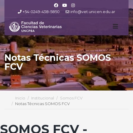
+54-0249-438-5850
info@vet.unicen.edu.ar
Notas Técnicas SOMOS
FCV
Inicio
Institucional
Somos FCV
Notas Técnicas SOMOS FCV
SOMOS FCV -