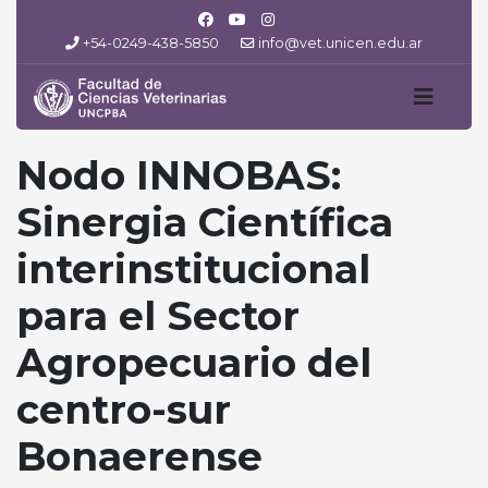
+54-0249-438-5850
info@vet.unicen.edu.ar
Nodo INNOBAS:
Sinergia Científica
interinstitucional
para el Sector
Agropecuario del
centro-sur
Bonaerense