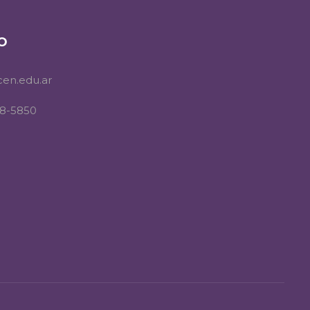
O
cen.edu.ar
8-5850