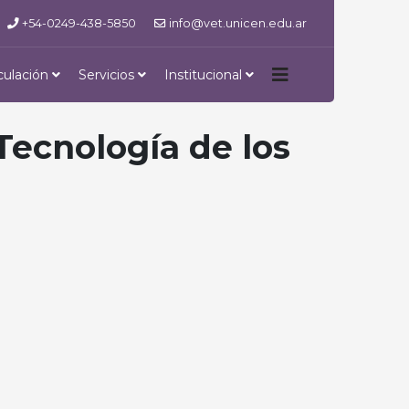
+54-0249-438-5850
info@vet.unicen.edu.ar
culación
Servicios
Institucional
 Tecnología de los