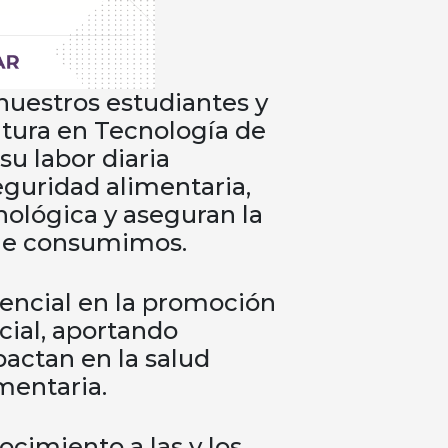
nuestros estudiantes y
atura en Tecnología de
su labor diaria
eguridad alimentaria,
nológica y aseguran la
que consumimos.
sencial en la promoción
ocial, aportando
actan en la salud
imentaria.
cimiento a las y los